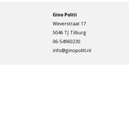
Gino Politi
Weverstraat 17
5046 TJ Tilburg
06-54960230
info@ginopoliti.nl