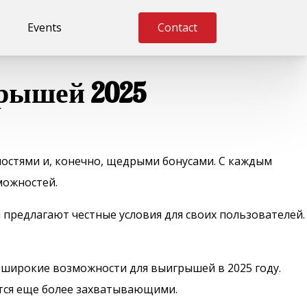
Events
Contact
рышей 2025
остями и, конечно, щедрыми бонусами. С каждым
можностей.
 предлагают честные условия для своих пользователей.
 широкие возможности для выигрышей в 2025 году.
ятся еще более захватывающими.