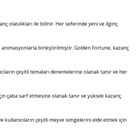
lasılıkları ile bilinir. Her seferinde yeni ve ilginç
animasyonlarla birleştirilmiştir. Golden Fortune, kazanç
ıcıların çeşitli temaları denemelerine olanak tanır ve her
 için çaba sarf etmesine olanak tanır ve yüksek kazanç
e kullanıcıların çeşitli meyve simgelerini elde etmek için