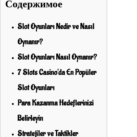
Содержимое
Slot Oyunları Nedir ve Nasıl
Oynanır?
Slot Oyunları Nasıl Oynanır?
7 Slots Casino'da En Popüler
Slot Oyunları
Para Kazanma Hedeflerinizi
Belirleyin
Stratejiler ve Taktikler