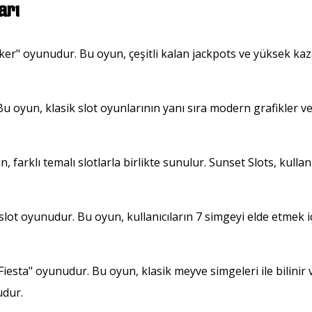
arı
" oyunudur. Bu oyun, çeşitli kalan jackpots ve yüksek kazanç o
oyun, klasik slot oyunlarının yanı sıra modern grafikler ve 
farklı temalı slotlarla birlikte sunulur. Sunset Slots, kullan
 slot oyunudur. Bu oyun, kullanıcıların 7 simgeyi elde etmek
iesta" oyunudur. Bu oyun, klasik meyve simgeleri ile bilinir v
udur.