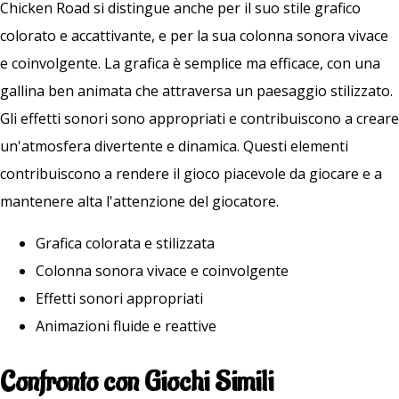
Chicken Road si distingue anche per il suo stile grafico
colorato e accattivante, e per la sua colonna sonora vivace
e coinvolgente. La grafica è semplice ma efficace, con una
gallina ben animata che attraversa un paesaggio stilizzato.
Gli effetti sonori sono appropriati e contribuiscono a creare
un'atmosfera divertente e dinamica. Questi elementi
contribuiscono a rendere il gioco piacevole da giocare e a
mantenere alta l'attenzione del giocatore.
Grafica colorata e stilizzata
Colonna sonora vivace e coinvolgente
Effetti sonori appropriati
Animazioni fluide e reattive
Confronto con Giochi Simili