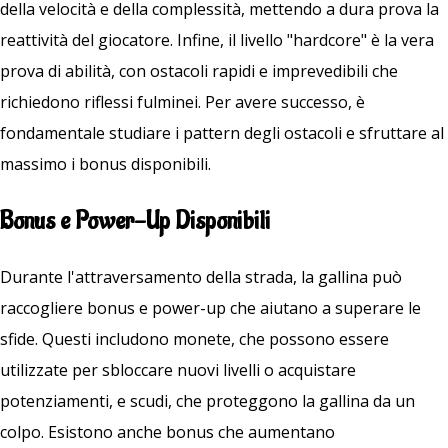
della velocità e della complessità, mettendo a dura prova la
reattività del giocatore. Infine, il livello "hardcore" è la vera
prova di abilità, con ostacoli rapidi e imprevedibili che
richiedono riflessi fulminei. Per avere successo, è
fondamentale studiare i pattern degli ostacoli e sfruttare al
massimo i bonus disponibili.
Bonus e Power-Up Disponibili
Durante l'attraversamento della strada, la gallina può
raccogliere bonus e power-up che aiutano a superare le
sfide. Questi includono monete, che possono essere
utilizzate per sbloccare nuovi livelli o acquistare
potenziamenti, e scudi, che proteggono la gallina da un
colpo. Esistono anche bonus che aumentano