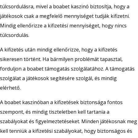
túlcsordulásra, mivel a boabet kaszinó biztosítja, hogy a
játékosok csak a megfelelő mennyiséget tudják kifizetni.
Mindig ellenőrizze a kifizetési mennyiséget, hogy nincs
túlcsordulás.
A kifizetés után mindig ellenőrizze, hogy a kifizetés
sikeresen történt. Ha bármilyen problémát tapasztal,
forduljon a boabet támogatás szolgálatához. A támogatás
szolgálat a játékosok segítésére szolgál, és mindig
elérhető.
A boabet kaszinóban a kifizetések biztonsága fontos
szempont, és mindig tiszteletben kell tartania a
szabályokat és figyelmeztetéseket. Minden játékosnak meg
kell tenniük a kifizetési szabályokat, hogy biztonságos és