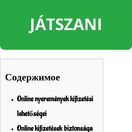
JÁTSZANI
Содержимое
Online nyeremények kifizetési
lehetőségei
Online kifizetések biztonsága