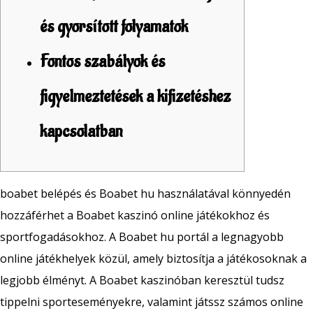
és gyorsított folyamatok
Fontos szabályok és
figyelmeztetések a kifizetéshez
kapcsolatban
boabet
belépés és Boabet hu használatával könnyedén
hozzáférhet a Boabet kaszinó online játékokhoz és
sportfogadásokhoz. A Boabet hu portál a legnagyobb
online játékhelyek közül, amely biztosítja a játékosoknak a
legjobb élményt. A Boabet kaszinóban keresztül tudsz
tippelni sporteseményekre, valamint játssz számos online