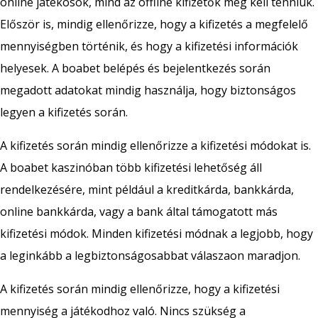
online játékosok, mind az offline kifizetők meg kell tenniük.
Először is, mindig ellenőrizze, hogy a kifizetés a megfelelő
mennyiségben történik, és hogy a kifizetési információk
helyesek. A boabet belépés és bejelentkezés során
megadott adatokat mindig használja, hogy biztonságos
legyen a kifizetés során.
A kifizetés során mindig ellenőrizze a kifizetési módokat is.
A boabet kaszinóban több kifizetési lehetőség áll
rendelkezésére, mint például a kreditkárda, bankkárda,
online bankkárda, vagy a bank által támogatott más
kifizetési módok. Minden kifizetési módnak a legjobb, hogy
a leginkább a legbiztonságosabbat válaszaon maradjon.
A kifizetés során mindig ellenőrizze, hogy a kifizetési
mennyiség a játékodhoz való. Nincs szükség a