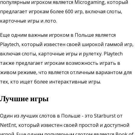
популярным игроком является Microgaming, который
предлагает игрокам более 600 игр, включая слоты,
карточные игры и лото.
Еще одним важным игроком в Польше является
Playtech, который известен своей широкой гаммой игр,
включая слоты, карточные игры и рулетку. Playtech
также предлагает игрокам возможность играть в
живом режиме, что является отличным вариантом для
тех, кто ищет более интерактивные игры.
Лучшие игры
Один из лучших слотов в Польше - это Starburst от
NetEnt, который известен своей простой и доступной
игрой. Еще одним популярным слотом является Book of