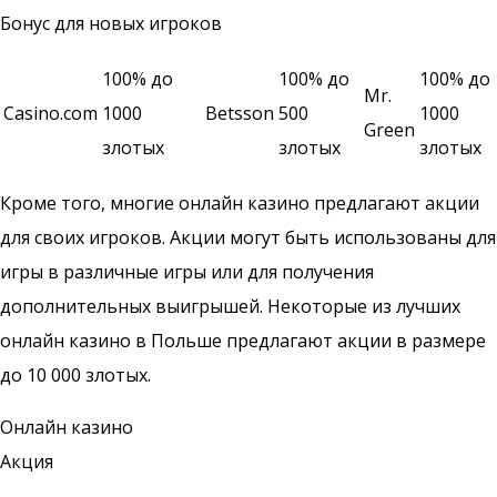
Бонус для новых игроков
100% до
100% до
100% до
Mr.
Casino.com
1000
Betsson
500
1000
Green
злотых
злотых
злотых
Кроме того, многие онлайн казино предлагают акции
для своих игроков. Акции могут быть использованы для
игры в различные игры или для получения
дополнительных выигрышей. Некоторые из лучших
онлайн казино в Польше предлагают акции в размере
до 10 000 злотых.
Онлайн казино
Акция