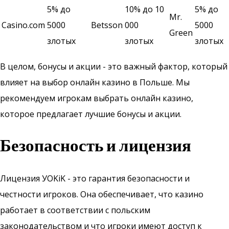
5% до
10% до 10
5% до
Mr.
Casino.com
5000
Betsson
000
5000
Green
злотых
злотых
злотых
В целом, бонусы и акции - это важный фактор, который
влияет на выбор онлайн казино в Польше. Мы
рекомендуем игрокам выбрать онлайн казино,
которое предлагает лучшие бонусы и акции.
Безопасность и лицензия
Лицензия УOKiK - это гарантия безопасности и
честности игроков. Она обеспечивает, что казино
работает в соответствии с польским
законодательством и что игроки имеют доступ к