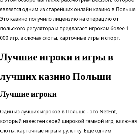
является одним из старейших онлайн казино в Польше.
Это казино получило лицензию на операцию от
польского регулятора и предлагает игрокам более 1
000 игр, включая слоты, карточные игры и спорт.
Лучшие игроки и игры в
лучших казино Польши
Лучшие игроки
Один из лучших игроков в Польше - это NetEnt,
который известен своей широкой гаммой игр, включая
слоты, карточные игры и рулетку. Еще одним