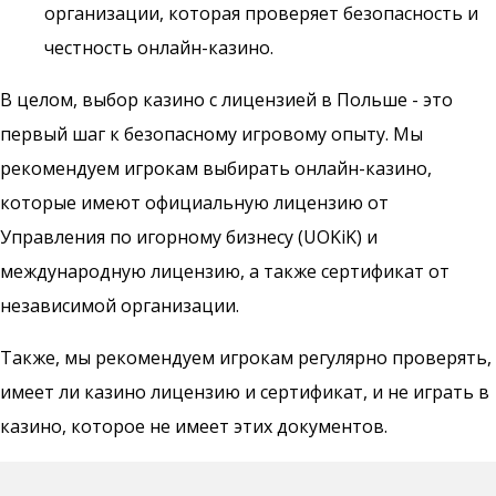
организации, которая проверяет безопасность и
честность онлайн-казино.
В целом, выбор казино с лицензией в Польше - это
первый шаг к безопасному игровому опыту. Мы
рекомендуем игрокам выбирать онлайн-казино,
которые имеют официальную лицензию от
Управления по игорному бизнесу (UOKiK) и
международную лицензию, а также сертификат от
независимой организации.
Также, мы рекомендуем игрокам регулярно проверять,
имеет ли казино лицензию и сертификат, и не играть в
казино, которое не имеет этих документов.