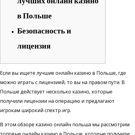
лучших онлайн казино
в Польше
Безопасность и
лицензия
Если вы ищете лучшие онлайн казино в Польше, где
можно играть с лицензией, то вы на правом пути. В
Польше действует несколько казино, которые
получили лицензии на операцию и предлагают
игрокам широкий спектр игр.
В этом обзоре
казино онлайн польша
мы рассмотрим
топовые онлайн казино в Польше, которые получили