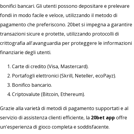
bonifici bancari. Gli utenti possono depositare e prelevare
fondi in modo facile e veloce, utilizzando il metodo di
pagamento che preferiscono. 20bet si impegna a garantire
transazioni sicure e protette, utilizzando protocolli di
crittografia all'avanguardia per proteggere le informazioni
finanziarie degli utenti.
Carte di credito (Visa, Mastercard).
Portafogli elettronici (Skrill, Neteller, ecoPayz).
Bonifico bancario.
Criptovalute (Bitcoin, Ethereum).
Grazie alla varietà di metodi di pagamento supportati e al
servizio di assistenza clienti efficiente, la
20bet app
offre
un'esperienza di gioco completa e soddisfacente.