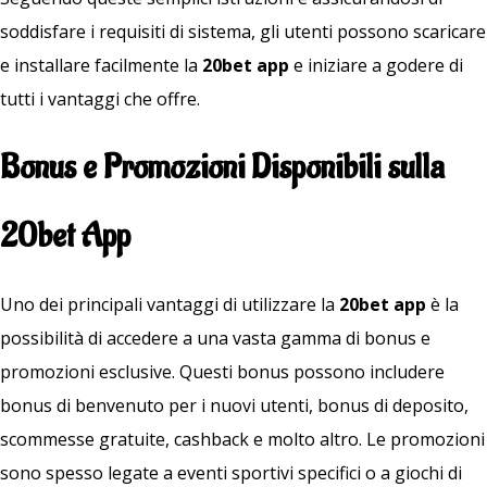
soddisfare i requisiti di sistema, gli utenti possono scaricare
e installare facilmente la
20bet app
e iniziare a godere di
tutti i vantaggi che offre.
Bonus e Promozioni Disponibili sulla
20bet App
Uno dei principali vantaggi di utilizzare la
20bet app
è la
possibilità di accedere a una vasta gamma di bonus e
promozioni esclusive. Questi bonus possono includere
bonus di benvenuto per i nuovi utenti, bonus di deposito,
scommesse gratuite, cashback e molto altro. Le promozioni
sono spesso legate a eventi sportivi specifici o a giochi di