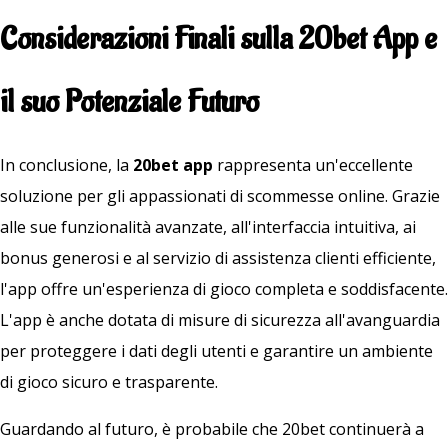
Considerazioni Finali sulla 20bet App e
il suo Potenziale Futuro
In conclusione, la
20bet app
rappresenta un'eccellente
soluzione per gli appassionati di scommesse online. Grazie
alle sue funzionalità avanzate, all'interfaccia intuitiva, ai
bonus generosi e al servizio di assistenza clienti efficiente,
l'app offre un'esperienza di gioco completa e soddisfacente.
L'app è anche dotata di misure di sicurezza all'avanguardia
per proteggere i dati degli utenti e garantire un ambiente
di gioco sicuro e trasparente.
Guardando al futuro, è probabile che 20bet continuerà a