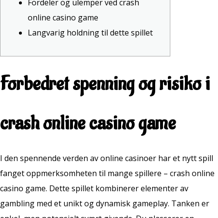
Fordeler og ulemper ved crash
online casino game
Langvarig holdning til dette spillet
Forbedret spenning og risiko i
crash online casino game
I den spennende verden av online casinoer har et nytt spill
fanget oppmerksomheten til mange spillere –
crash online
casino game
. Dette spillet kombinerer elementer av
gambling med et unikt og dynamisk gameplay. Tanken er