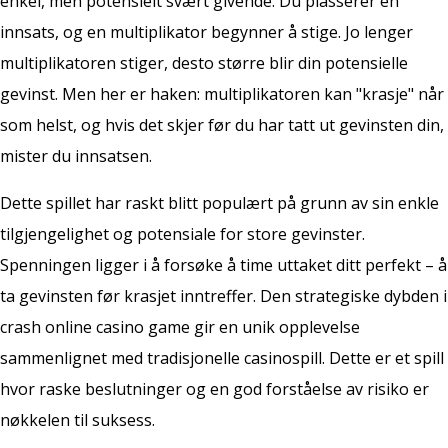
enkel, men potensielt svært givende. Du plasserer en
innsats, og en multiplikator begynner å stige. Jo lenger
multiplikatoren stiger, desto større blir din potensielle
gevinst. Men her er haken: multiplikatoren kan "krasje" når
som helst, og hvis det skjer før du har tatt ut gevinsten din,
mister du innsatsen.
Dette spillet har raskt blitt populært på grunn av sin enkle
tilgjengelighet og potensiale for store gevinster.
Spenningen ligger i å forsøke å time uttaket ditt perfekt – å
ta gevinsten før krasjet inntreffer. Den strategiske dybden i
crash online casino game gir en unik opplevelse
sammenlignet med tradisjonelle casinospill. Dette er et spill
hvor raske beslutninger og en god forståelse av risiko er
nøkkelen til suksess.