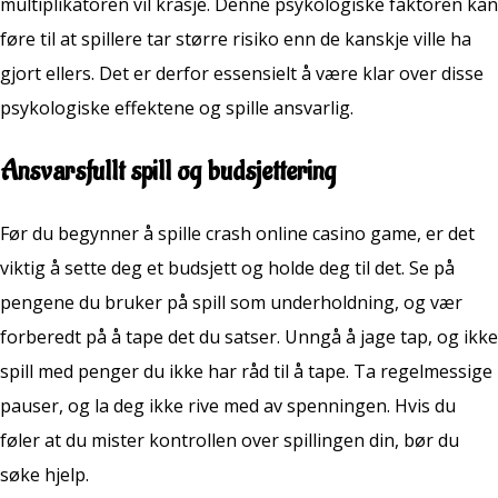
multiplikatoren vil krasje. Denne psykologiske faktoren kan
føre til at spillere tar større risiko enn de kanskje ville ha
gjort ellers. Det er derfor essensielt å være klar over disse
psykologiske effektene og spille ansvarlig.
Ansvarsfullt spill og budsjettering
Før du begynner å spille crash online casino game, er det
viktig å sette deg et budsjett og holde deg til det. Se på
pengene du bruker på spill som underholdning, og vær
forberedt på å tape det du satser. Unngå å jage tap, og ikke
spill med penger du ikke har råd til å tape. Ta regelmessige
pauser, og la deg ikke rive med av spenningen. Hvis du
føler at du mister kontrollen over spillingen din, bør du
søke hjelp.