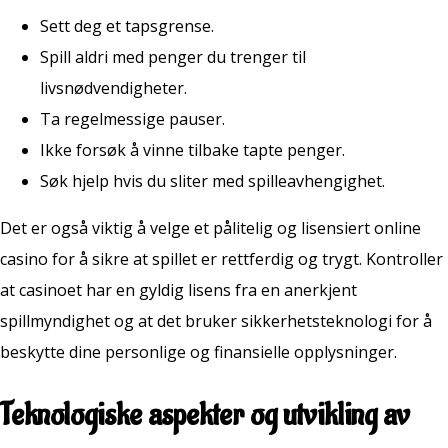
Sett deg et tapsgrense.
Spill aldri med penger du trenger til
livsnødvendigheter.
Ta regelmessige pauser.
Ikke forsøk å vinne tilbake tapte penger.
Søk hjelp hvis du sliter med spilleavhengighet.
Det er også viktig å velge et pålitelig og lisensiert online
casino for å sikre at spillet er rettferdig og trygt. Kontroller
at casinoet har en gyldig lisens fra en anerkjent
spillmyndighet og at det bruker sikkerhetsteknologi for å
beskytte dine personlige og finansielle opplysninger.
Teknologiske aspekter og utvikling av