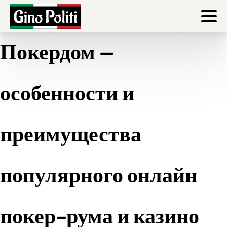
Покердом —
особенности и
преимущества
популярного онлайн
покер-рума и казино