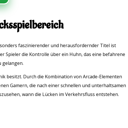
cksspielbereich
esonders faszinierender und herausfordernder Titel ist
er Spieler die Kontrolle über ein Huhn, das eine befahrene
u gelangen.
nik besitzt. Durch die Kombination von Arcade-Elementen
hrenen Gamern, die nach einer schnellen und unterhaltsamen
szusehen, wann die Lücken im Verkehrsfluss entstehen.