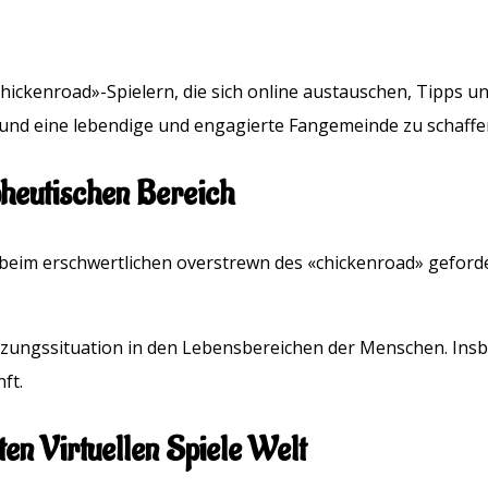
ickenroad»-Spielern, die sich online austauschen, Tipps u
rn und eine lebendige und engagierte Fangemeinde zu schaffe
pheutischen Bereich
 beim erschwertlichen overstrewn des «chickenroad» geforde
zungssituation in den Lebensbereichen der Menschen. Insbe
ft.
en Virtuellen Spiele Welt