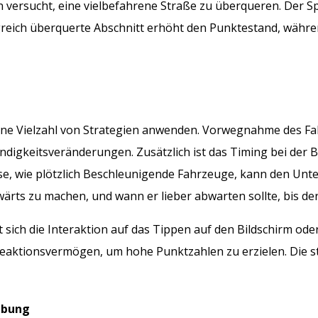
hn versucht, eine vielbefahrene Straße zu überqueren. Der 
eich überquerte Abschnitt erhöht den Punktestand, währe
eine Vielzahl von Strategien anwenden. Vorwegnahme des Fah
digkeitsveränderungen. Zusätzlich ist das Timing bei der 
se, wie plötzlich Beschleunigende Fahrzeuge, kann den Unt
wärts zu machen, und wann er lieber abwarten sollte, bis de
t sich die Interaktion auf das Tippen auf den Bildschirm ode
 Reaktionsvermögen, um hohe Punktzahlen zu erzielen. Die s
ibung