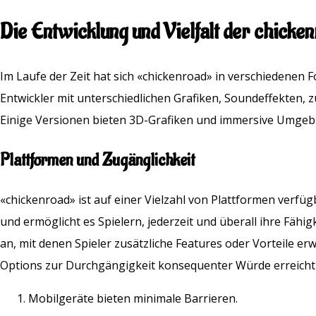
Die Entwicklung und Vielfalt der chicke
Im Laufe der Zeit hat sich «chickenroad» in verschiedenen
Entwickler mit unterschiedlichen Grafiken, Soundeffekten, 
Einige Versionen bieten 3D-Grafiken und immersive Umgebun
Plattformen und Zugänglichkeit
«chickenroad» ist auf einer Vielzahl von Plattformen verfü
und ermöglicht es Spielern, jederzeit und überall ihre Fähi
an, mit denen Spieler zusätzliche Features oder Vorteile 
Options zur Durchgängigkeit konsequenter Würde erreicht
Mobilgeräte bieten minimale Barrieren.