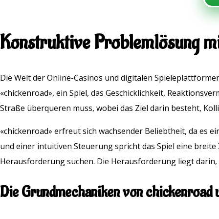
Konstruktive Problemlösung mit
Die Welt der Online-Casinos und digitalen Spieleplattforme
«
chickenroad
», ein Spiel, das Geschicklichkeit, Reaktionsv
Straße überqueren muss, wobei das Ziel darin besteht, Kol
«chickenroad» erfreut sich wachsender Beliebtheit, da es
und einer intuitiven Steuerung spricht das Spiel eine brei
Herausforderung suchen. Die Herausforderung liegt darin,
Die Grundmechaniken von chickenroad u