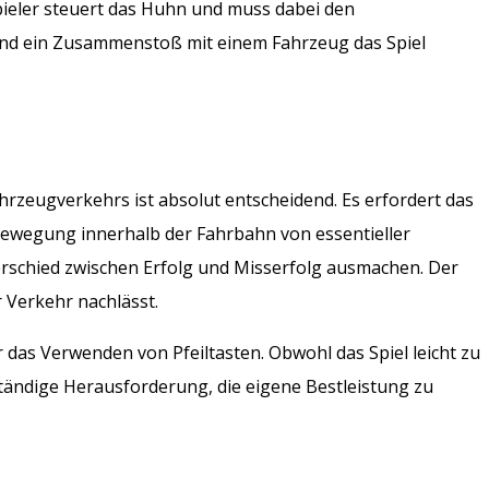
Spieler steuert das Huhn und muss dabei den
nd ein Zusammenstoß mit einem Fahrzeug das Spiel
rzeugverkehrs ist absolut entscheidend. Es erfordert das
Bewegung innerhalb der Fahrbahn von essentieller
erschied zwischen Erfolg und Misserfolg ausmachen. Der
r Verkehr nachlässt.
r das Verwenden von Pfeiltasten. Obwohl das Spiel leicht zu
tändige Herausforderung, die eigene Bestleistung zu