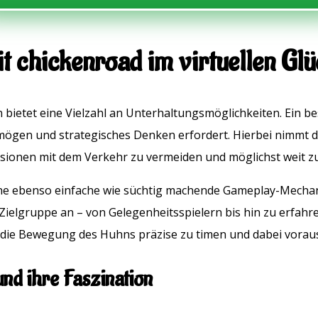
 chickenroad im virtuellen Glü
n bietet eine Vielzahl an Unterhaltungsmöglichkeiten. Ein b
ermögen und strategisches Denken erfordert. Hierbei nimmt d
lisionen mit dem Verkehr zu vermeiden und möglichst weit z
 eine ebenso einfache wie süchtig machende Gameplay-Mecha
te Zielgruppe an – von Gelegenheitsspielern bis hin zu erfa
 die Bewegung des Huhns präzise zu timen und dabei vorau
nd ihre Faszination