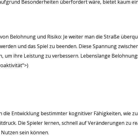
aufgrund Besonderheiten überfordert wäre, bietet kaum ein
 von Belohnung und Risiko: Je weiter man die Straße überque
u werden und das Spiel zu beenden. Diese Spannung zwische
len, um ihre Leistung zu verbessern. Lebenslange Belohnun
aktivität">)
 die Entwicklung bestimmter kognitiver Fähigkeiten, wie zu
ruck. Die Spieler lernen, schnell auf Veränderungen zu re
m Nutzen sein können.