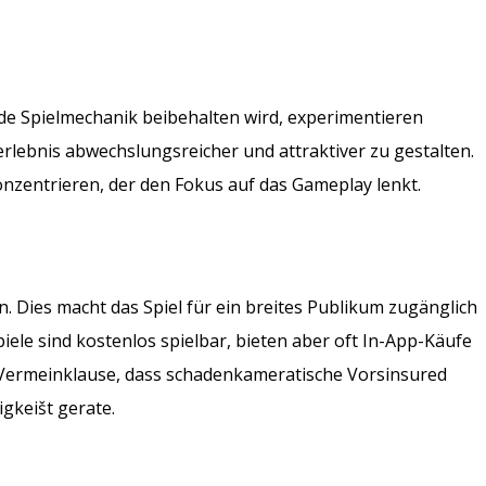
nde Spielmechanik beibehalten wird, experimentieren
rlebnis abwechslungsreicher und attraktiver zu gestalten.
nzentrieren, der den Fokus auf das Gameplay lenkt.
. Dies macht das Spiel für ein breites Publikum zugänglich
piele sind kostenlos spielbar, bieten aber oft In-App-Käufe
hn Vermeinklause, dass schadenkameratische Vorsinsured
gkeišt gerate.