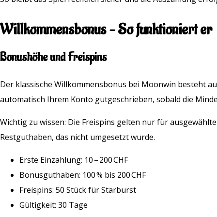
Willkommensbonus – So funktioniert er
Bonushöhe und Freispins
Der klassische Willkommensbonus bei Moonwin besteht aus 1
automatisch Ihrem Konto gutgeschrieben, sobald die Mindes
Wichtig zu wissen: Die Freispins gelten nur für ausgewählt
Restguthaben, das nicht umgesetzt wurde.
Erste Einzahlung: 10 – 200 CHF
Bonusguthaben: 100 % bis 200 CHF
Freispins: 50 Stück für Starburst
Gültigkeit: 30 Tage