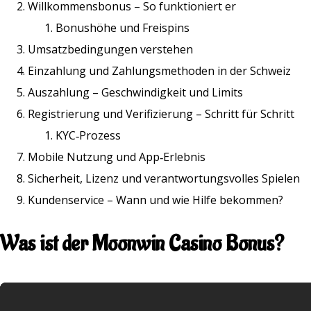
Willkommensbonus – So funktioniert er
Bonushöhe und Freispins
Umsatzbedingungen verstehen
Einzahlung und Zahlungsmethoden in der Schweiz
Auszahlung – Geschwindigkeit und Limits
Registrierung und Verifizierung – Schritt für Schritt
KYC‑Prozess
Mobile Nutzung und App‑Erlebnis
Sicherheit, Lizenz und verantwortungsvolles Spielen
Kundenservice – Wann und wie Hilfe bekommen?
Was ist der Moonwin Casino Bonus?