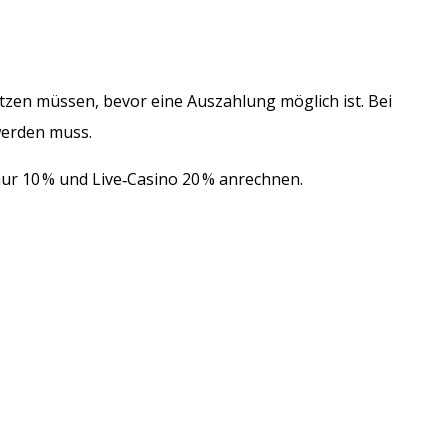
en müssen, bevor eine Auszahlung möglich ist. Bei
werden muss.
nur 10 % und Live‑Casino 20 % anrechnen.