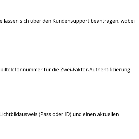
äge lassen sich über den Kundensupport beantragen, wobei
obiltelefonnummer für die Zwei‑Faktor‑Authentifizierung
chtbildausweis (Pass oder ID) und einen aktuellen