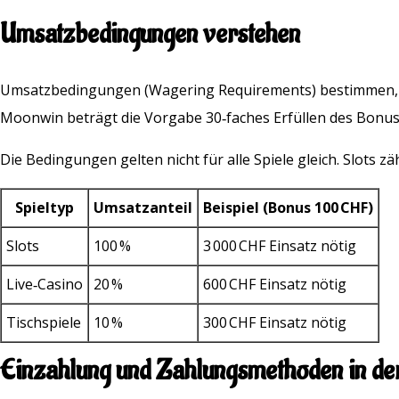
Umsatzbedingungen verstehen
Umsatzbedingungen (Wagering Requirements) bestimmen, wie
Moonwin beträgt die Vorgabe 30‑faches Erfüllen des Bonus
Die Bedingungen gelten nicht für alle Spiele gleich. Slots 
Spieltyp
Umsatzanteil
Beispiel (Bonus 100 CHF)
Slots
100 %
3 000 CHF Einsatz nötig
Live‑Casino
20 %
600 CHF Einsatz nötig
Tischspiele
10 %
300 CHF Einsatz nötig
Einzahlung und Zahlungsmethoden in d