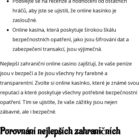
Podívejte se na recenze a hodnocení od ostatních
hráčů, aby jste se ujistili, že online kasínko je
zasloužné.
Online kasína, která poskytuje širokou škálu
bezpečnostních opatření, jako jsou šifrování dat a
zabezpečení transakcí, jsou výjimečná.
Nejlepší zahraniční online casino zajišťují, že vaše peníze
jsou v bezpečí a že jsou všechny hry farebné a
transparentní. Zvolte si online kasínko, které je známé svou
reputací a které poskytuje všechny potřebné bezpečnostní
opatření. Tím se ujistíte, že vaše zážitky jsou nejen
zábavné, ale i bezpečné.
Porovnání nejlepších zahraničních