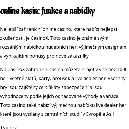
online kasin: funkce a nabídky
Nejlepší zahraniční online casino, které nabízí nejlepší
zkušenosti, je CasinoX. Toto casino je známé svým
rozsáhlým nabídkou hudebních her, výjimečným designem
a vynikajícími bonusy pro nové zákazníky.
Na CasinoX
zahranicni casina
můžete hrajet v více než 1000
her, včetně slotů, karty, hroušek a live dealer her. Všechny
hry jsou zajištěny certifikáty zabezpečení a jsou
vyhodnoceny podle jejich odhadované výhody a variace.
Toto casino také nabízí výjimečnou nabídku live dealer her,
které jsou vysílány z centrálních studií v Evropě a Asii.
Typ hry