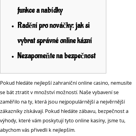
funkce a nabídky
Radění pro nováčky: jak si
vybrat správné online kázní
Nezapomeňte na bezpečnost
Pokud hledáte nejlepší zahraniční online casino, nemusíte
se bát ztratit v množství možností. Naše vybavení se
zaměřilo na ty, která jsou nejpopulárnější a nejvěrnější
zákazníky získávají. Pokud hledáte zábavu, bezpečnost a
výhody, které vám poskytují tyto online kasíny, jsme tu,
abychom vás přivedli k nejlepším.