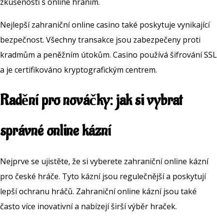
zkušenosti s online hraním.
Nejlepší zahraniční online casino také poskytuje vynikající
bezpečnost. Všechny transakce jsou zabezpečeny proti
kradmům a peněžním útokům. Casino používá šifrování SSL
a je certifikováno kryptografickým centrem.
Radění pro nováčky: jak si vybrat
správné online kázní
Nejprve se ujistěte, že si vyberete zahraniční online kázní
pro české hráče. Tyto kázní jsou regulečnější a poskytují
lepší ochranu hráčů. Zahraniční online kázní jsou také
často více inovativní a nabízejí širší výběr hraček.