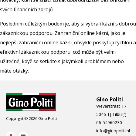
nováčky, kteří se snaží získat dobrodružství bez ohrožení
svých finančních zdrojů.
Posledním důležitým bodem je, aby si vybrali kázní s dobrou
zákaznickou podporou. Zahraniční online kázní, jako je
nejlepší zahraniční online kázní, obvykle poskytují rychlou a
efektivní zákaznickou podporu, což může být velmi
užitečné, když se setkáte s jakýmkoli problémem nebo
máte otázky.
Gino Politi
Weverstraat 17
5046 TJ Tilburg
Copyright © 2026 Gino Politi
06-54960230
info@ginopoliti.nl