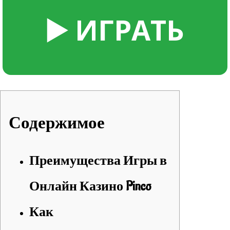
▶️ ИГРАТЬ
Содержимое
Преимущества Игры в
Онлайн Казино Pinco
Как