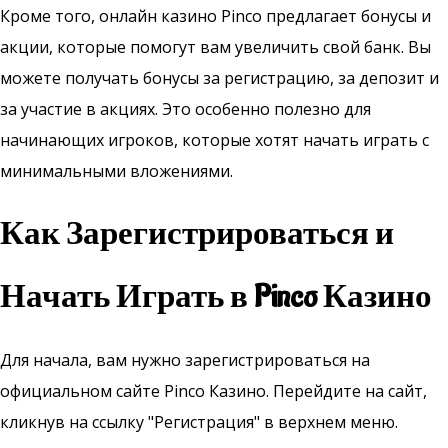
Кроме того, онлайн казино Pinco предлагает бонусы и
акции, которые помогут вам увеличить свой банк. Вы
можете получать бонусы за регистрацию, за депозит и
за участие в акциях. Это особенно полезно для
начинающих игроков, которые хотят начать играть с
минимальными вложениями.
Как Зарегистрироваться и
Начать Играть в Pinco Казино
Для начала, вам нужно зарегистрироваться на
официальном сайте Pinco Казино. Перейдите на сайт,
кликнув на ссылку "Регистрация" в верхнем меню.