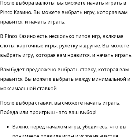
После выбора валюты, вы сможете начать играть в
Pinco Казино. Вы можете выбрать игру, которая вам
нравится, и начать играть.
В Pinco Казино есть несколько типов игр, включая
слоты, карточные игры, рулетку и другие. Вы можете
выбрать игру, которая вам нравится, и начать играть.
Вам будет предложено выбрать ставку, которая вам
нравится. Вы можете выбрать между минимальной и
максимальной ставкой.
После выбора ставки, вы сможете начать играть.
Победа или проигрыш - это ваш выбор!
Важно: перед началом игры, убедитесь, что вы
понимаете правила игры и условия участия.