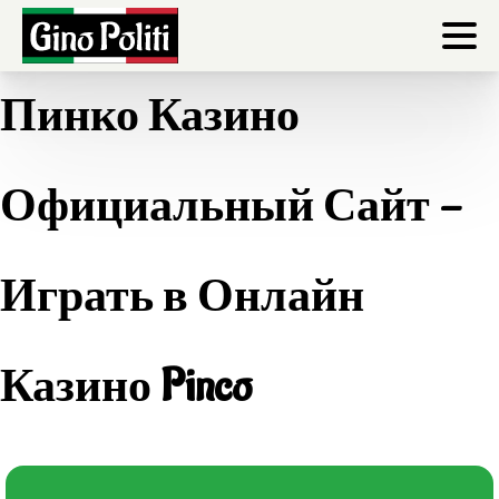
Пинко Казино
Официальный Сайт -
Играть в Онлайн
Казино Pinco