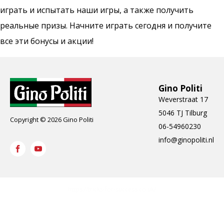
играть и испытать наши игры, а также получить
реальные призы. Начните играть сегодня и получите
все эти бонусы и акции!
Gino Politi
Weverstraat 17
5046 TJ Tilburg
Copyright © 2026 Gino Politi
06-54960230
info@ginopoliti.nl
https://tricks-for-success.co.uk/