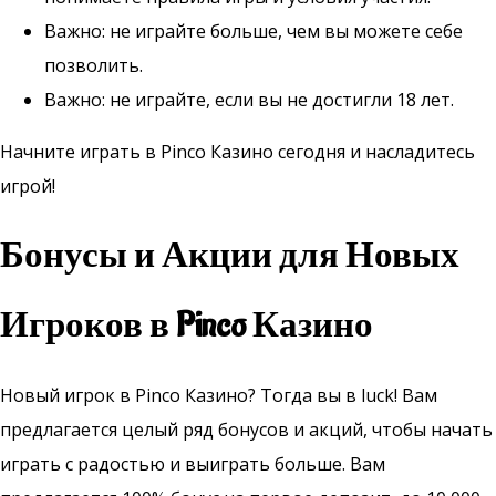
Важно: не играйте больше, чем вы можете себе
позволить.
Важно: не играйте, если вы не достигли 18 лет.
Начните играть в Pinco Казино сегодня и насладитесь
игрой!
Бонусы и Акции для Новых
Игроков в Pinco Казино
Новый игрок в Pinco Казино? Тогда вы в luck! Вам
предлагается целый ряд бонусов и акций, чтобы начать
играть с радостью и выиграть больше. Вам