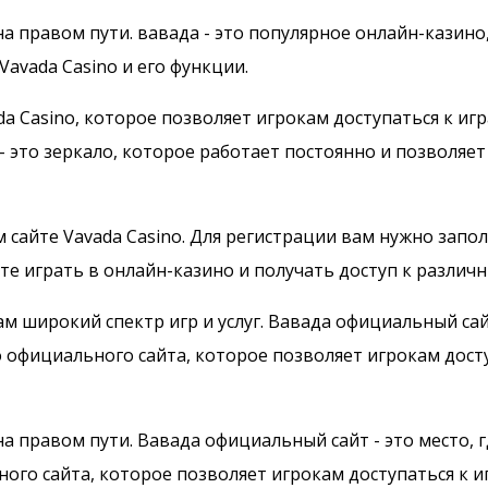
на правом пути.
вавада
- это популярное онлайн-казино
avada Casino и его функции.
da Casino, которое позволяет игрокам доступаться к иг
- это зеркало, которое работает постоянно и позволяет
 сайте Vavada Casino. Для регистрации вам нужно запо
 играть в онлайн-казино и получать доступ к различны
м широкий спектр игр и услуг. Вавада официальный сайт
о официального сайта, которое позволяет игрокам досту
а правом пути. Вавада официальный сайт - это место, г
ного сайта, которое позволяет игрокам доступаться к и