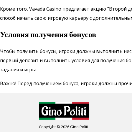
Кроме того, Vavada Casino предлагает акцию "Второй д
способ начать свою игровую карьеру с дополнительны
Условия получения бонусов
Чтобы получить бонусы, игроки должны выполнить неск
первый депозит и выполнить условия для получения б
задания и игры.
Важно! Перед получением бонуса, игроки должны прочит
Copyright © 2026 Gino Politi