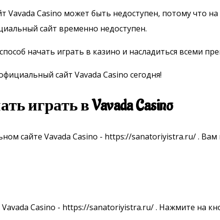
йт Vavada Casino может быть недоступен, потому что н
ициальный сайт временно недоступен.
 способ начать играть в казино и насладиться всеми пр
официальный сайт Vavada Casino сегодня!
ь играть в Vavada Casino
м сайте Vavada Casino - https://sanatoriyistra.ru/ . В
vada Casino - https://sanatoriyistra.ru/ . Нажмите на к