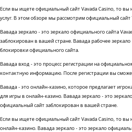
Если вы ищете официальный сайт Vavada Casino, то вы 
услуг. В этом обзоре мы рассмотрим официальный сайт V
Вавада зеркало - это зеркало официального сайта Vava
заблокирован в вашей стране. Вавада рабочее зеркало 
блокировки официального сайта.
Вавада вход - это процесс регистрации на официальном
контактную информацию. После регистрации вы сможете
Вавада - это онлайн-казино, которое предлагает игрока
для игры в онлайн-казино. Вавада зеркало - это зеркал
официальный сайт заблокирован в вашей стране.
Если вы ищете официальный сайт Vavada Casino, то вы н
онлайн-казино. Вавада зеркало - это зеркало официаль