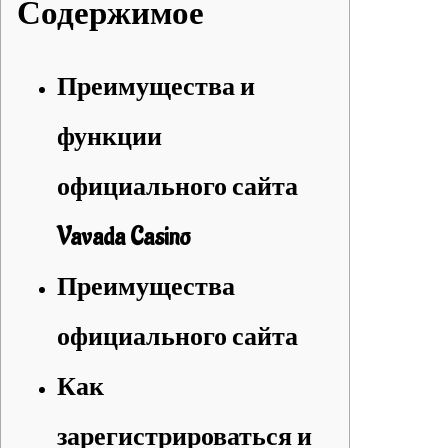
Содержимое
Преимущества и
функции
официального сайта
Vavada Casino
Преимущества
официального сайта
Как
зарегистрироваться и