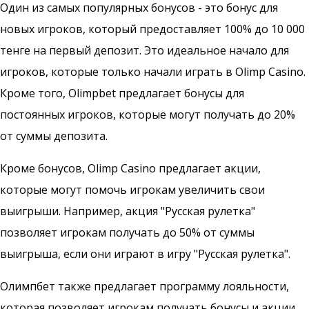
Один из самых популярных бонусов - это бонус для
новых игроков, который предоставляет 100% до 10 000
тенге на первый депозит. Это идеальное начало для
игроков, которые только начали играть в Olimp Casino.
Кроме того, Olimpbet предлагает бонусы для
постоянных игроков, которые могут получать до 20%
от суммы депозита.
Кроме бонусов, Olimp Casino предлагает акции,
которые могут помочь игрокам увеличить свои
выигрыши. Например, акция "Русская рулетка"
позволяет игрокам получать до 50% от суммы
выигрыша, если они играют в игру "Русская рулетка".
Олимпбет также предлагает программу лояльности,
которая позволяет игрокам получать бонусы и акции