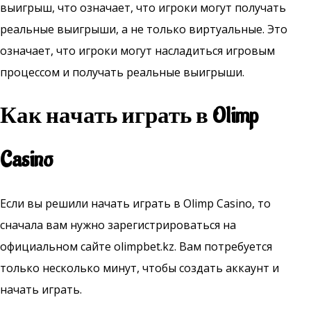
выигрыш, что означает, что игроки могут получать
реальные выигрыши, а не только виртуальные. Это
означает, что игроки могут насладиться игровым
процессом и получать реальные выигрыши.
Как начать играть в Olimp
Casino
Если вы решили начать играть в Olimp Casino, то
сначала вам нужно зарегистрироваться на
официальном сайте olimpbet.kz. Вам потребуется
только несколько минут, чтобы создать аккаунт и
начать играть.