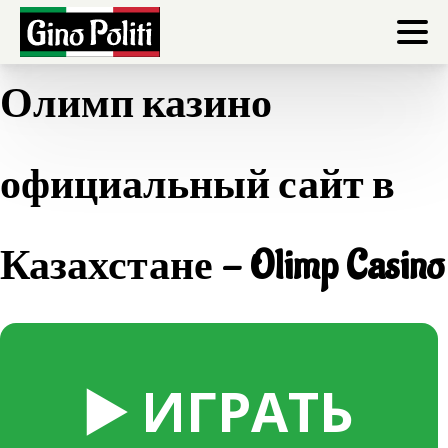
Олимп казино
официальный сайт в
Казахстане - Olimp Casino
▶️ ИГРАТЬ