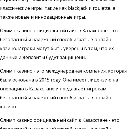
классические игры, такие как blackjack и roulette, а
также новые и инновационные игры.
Олимп казино официальный сайт в Казахстане - это
безопасный и надежный способ играть в онлайн-
казино. Игроки могут быть уверены в том, что их
данные и депозиты будут защищены.
Олимп казино - это международная компания, которая
была основана в 2015 году. Она имеет лицензию на
операцию в Казахстане и предлагает игрокам
безопасный и надежный способ играть в онлайн-
казино.
Олимп казино официальный сайт в Казахстане - это