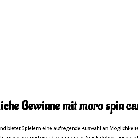
liche Gewinne mit moro spin ca
 und bietet Spielern eine aufregende Auswahl an Möglichkei
t, Transparenz und ein überzeugendes Spielerlebnis ausgeri