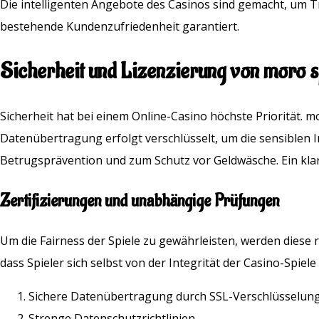
Die intelligenten Angebote des Casinos sind gemacht, um Tr
bestehende Kundenzufriedenheit garantiert.
Sicherheit und Lizenzierung von moro sp
Sicherheit hat bei einem Online-Casino höchste Priorität. m
Datenübertragung erfolgt verschlüsselt, um die sensiblen In
Betrugsprävention und zum Schutz vor Geldwäsche. Ein kla
Zertifizierungen und unabhängige Prüfungen
Um die Fairness der Spiele zu gewährleisten, werden diese
dass Spieler sich selbst von der Integrität der Casino-Spie
Sichere Datenübertragung durch SSL-Verschlüsselun
Strenge Datenschutzrichtlinien