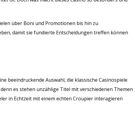
ielen über Boni und Promotionen bis hin zu
eben, damit sie fundierte Entscheidungen treffen können
 eine beeindruckende Auswahl, die klassische Casinospiele
, denn es stehen unzählige Titel mit verschiedenen Themen
er in Echtzeit mit einem echten Croupier interagieren