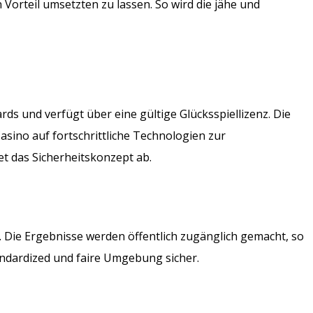
Vorteil umsetzten zu lassen. So wird die jähe und
rds und verfügt über eine gültige Glücksspiellizenz. Die
asino auf fortschrittliche Technologien zur
t das Sicherheitskonzept ab.
 Die Ergebnisse werden öffentlich zugänglich gemacht, so
tandardized und faire Umgebung sicher.