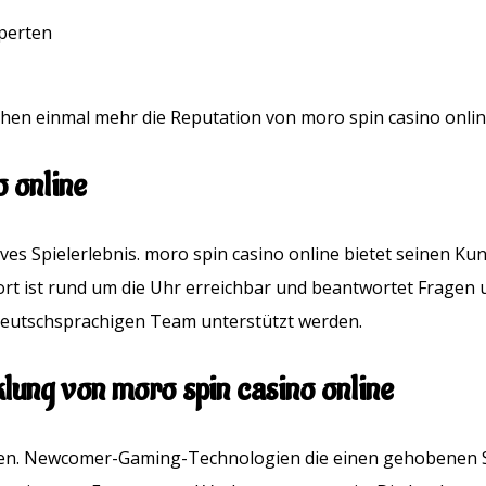
perten
en einmal mehr die Reputation von moro spin casino online
 online
tives Spielerlebnis. moro spin casino online bietet seinen 
t ist rund um die Uhr erreichbar und beantwortet Fragen un
Deutschsprachigen Team unterstützt werden.
lung von moro spin casino online
rfen. Newcomer-Gaming-Technologien die einen gehobenen 