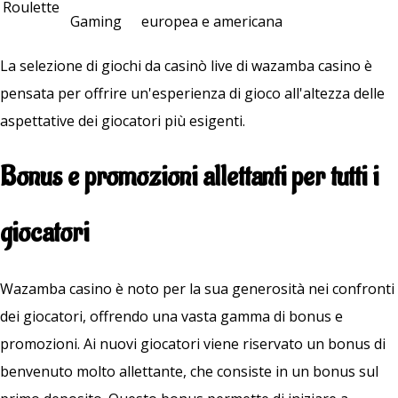
Roulette
Gaming
europea e americana
La selezione di giochi da casinò live di wazamba casino è
pensata per offrire un'esperienza di gioco all'altezza delle
aspettative dei giocatori più esigenti.
Bonus e promozioni allettanti per tutti i
giocatori
Wazamba casino è noto per la sua generosità nei confronti
dei giocatori, offrendo una vasta gamma di bonus e
promozioni. Ai nuovi giocatori viene riservato un bonus di
benvenuto molto allettante, che consiste in un bonus sul