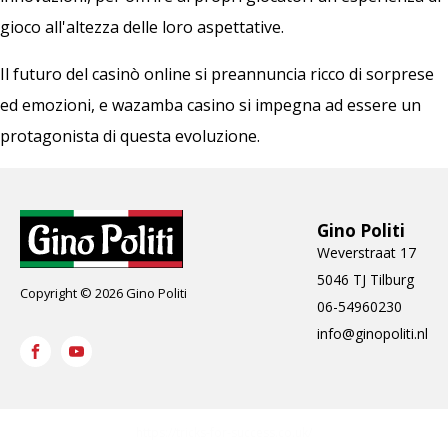
gioco all'altezza delle loro aspettative.
Il futuro del casinò online si preannuncia ricco di sorprese
ed emozioni, e wazamba casino si impegna ad essere un
protagonista di questa evoluzione.
Gino Politi
Weverstraat 17
5046 TJ Tilburg
Copyright © 2026 Gino Politi
06-54960230
info@ginopoliti.nl
https://tricks-for-success.co.uk/