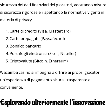
sicurezza dei dati finanziari dei giocatori, adottando misure
di sicurezza rigorose e rispettando le normative vigenti in
materia di privacy.
Carte di credito (Visa, Mastercard)
Carte prepagate (Paysafecard)
Bonifico bancario
Portafogli elettronici (Skrill, Neteller)
Criptovalute (Bitcoin, Ethereum)
Wazamba casino si impegna a offrire ai propri giocatori
un'esperienza di pagamento sicura, trasparente e
conveniente.
Esplorando ulteriormente l’innovazione