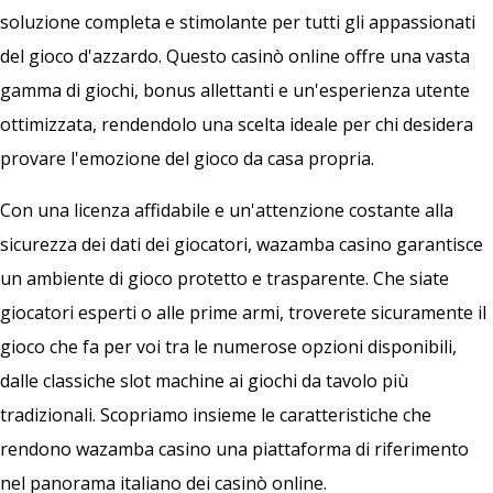
soluzione completa e stimolante per tutti gli appassionati
del gioco d'azzardo. Questo casinò online offre una vasta
gamma di giochi, bonus allettanti e un'esperienza utente
ottimizzata, rendendolo una scelta ideale per chi desidera
provare l'emozione del gioco da casa propria.
Con una licenza affidabile e un'attenzione costante alla
sicurezza dei dati dei giocatori, wazamba casino garantisce
un ambiente di gioco protetto e trasparente. Che siate
giocatori esperti o alle prime armi, troverete sicuramente il
gioco che fa per voi tra le numerose opzioni disponibili,
dalle classiche slot machine ai giochi da tavolo più
tradizionali. Scopriamo insieme le caratteristiche che
rendono wazamba casino una piattaforma di riferimento
nel panorama italiano dei casinò online.