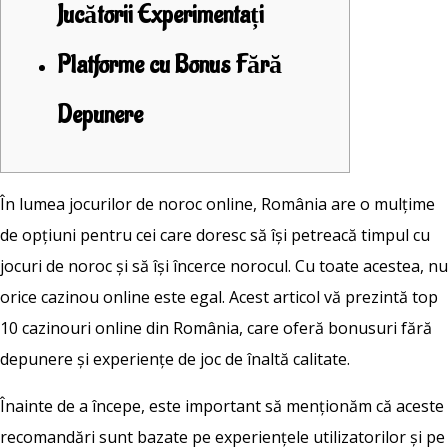
Jucătorii Experimentați
Platforme cu Bonus Fără
Depunere
În lumea jocurilor de noroc online, România are o mulțime
de opțiuni pentru cei care doresc să își petreacă timpul cu
jocuri de noroc și să își încerce norocul. Cu toate acestea, nu
orice cazinou online este egal. Acest articol vă prezintă top
10 cazinouri online din România, care oferă bonusuri fără
depunere și experiențe de joc de înaltă calitate.
Înainte de a începe, este important să menționăm că aceste
recomandări sunt bazate pe experiențele utilizatorilor și pe