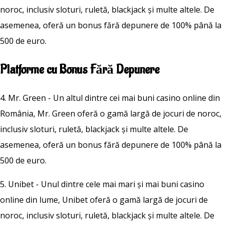
noroc, inclusiv sloturi, ruletă, blackjack și multe altele. De
asemenea, oferă un bonus fără depunere de 100% până la
500 de euro.
Platforme cu Bonus Fără Depunere
4. Mr. Green - Un altul dintre cei mai buni casino online din
România, Mr. Green oferă o gamă largă de jocuri de noroc,
inclusiv sloturi, ruletă, blackjack și multe altele. De
asemenea, oferă un bonus fără depunere de 100% până la
500 de euro.
5. Unibet - Unul dintre cele mai mari și mai buni casino
online din lume, Unibet oferă o gamă largă de jocuri de
noroc, inclusiv sloturi, ruletă, blackjack și multe altele. De