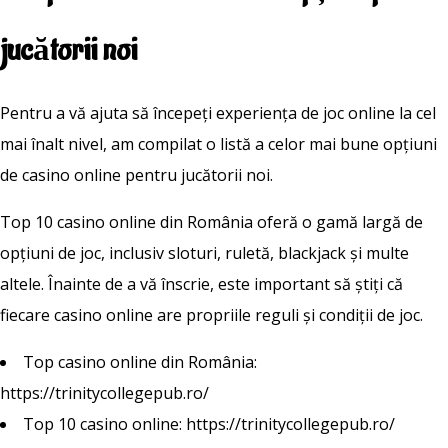
jucătorii noi
Pentru a vă ajuta să începeți experiența de joc online la cel
mai înalt nivel, am compilat o listă a celor mai bune opțiuni
de casino online pentru jucătorii noi.
Top 10 casino online din România oferă o gamă largă de
opțiuni de joc, inclusiv sloturi, ruletă, blackjack și multe
altele. Înainte de a vă înscrie, este important să știți că
fiecare casino online are propriile reguli și condiții de joc.
Top casino online din România:
https://trinitycollegepub.ro/
Top 10 casino online: https://trinitycollegepub.ro/