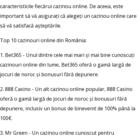
caracteristicile fiecărui cazinou online. De aceea, este
important să vă asigurați că alegeți un cazinou online care
să vă satisfacă așteptările.
Top 10 cazinouri online din România:
1. Bet365 - Unul dintre cele mai mari și mai bine cunoscuți
cazinouri online din lume, Bet365 oferă o gamă largă de
jocuri de noroc și bonusuri fără depunere.
2. 888 Casino - Un alt cazinou online popular, 888 Casino
oferă o gamă largă de jocuri de noroc și bonusuri fără
depunere, inclusiv un bonus de binevenit de 100% până la
100€.
3. Mr Green - Un cazinou online cunoscut pentru