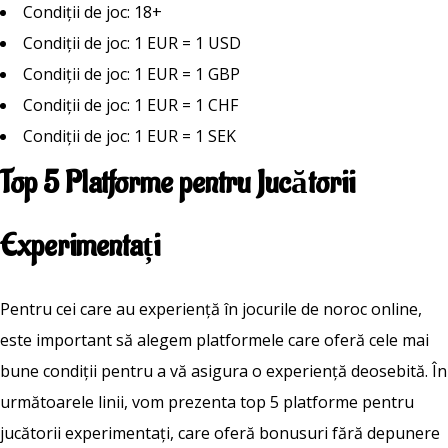
Condiții de joc: 18+
Condiții de joc: 1 EUR = 1 USD
Condiții de joc: 1 EUR = 1 GBP
Condiții de joc: 1 EUR = 1 CHF
Condiții de joc: 1 EUR = 1 SEK
Top 5 Platforme pentru Jucătorii
Experimentați
Pentru cei care au experiență în jocurile de noroc online,
este important să alegem platformele care oferă cele mai
bune condiții pentru a vă asigura o experiență deosebită. În
următoarele linii, vom prezenta top 5 platforme pentru
jucătorii experimentați, care oferă bonusuri fără depunere