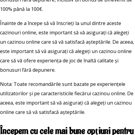
100% până la 100€.
Înainte de a începe să vă înscrieți la unul dintre aceste
cazinouri online, este important să vă asigurați că alegeți
un cazinou online care să vă satisfacă așteptările. De aceea,
este important să vă asigurați că alegeți un cazinou online
care să vă ofere experiența de joc de înaltă calitate și
bonusuri fără depunere.
Nota: Toate recomandările sunt bazate pe experiențele
utilizatorilor și pe caracteristicile fiecărui cazinou online. De
aceea, este important să vă asigurați că alegeți un cazinou
online care să vă satisfacă așteptările.
Începem cu cele mai bune opțiuni pentru