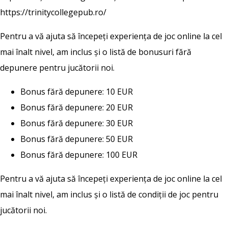
https://trinitycollegepub.ro/
Pentru a vă ajuta să începeți experiența de joc online la cel
mai înalt nivel, am inclus și o listă de bonusuri fără
depunere pentru jucătorii noi.
Bonus fără depunere: 10 EUR
Bonus fără depunere: 20 EUR
Bonus fără depunere: 30 EUR
Bonus fără depunere: 50 EUR
Bonus fără depunere: 100 EUR
Pentru a vă ajuta să începeți experiența de joc online la cel
mai înalt nivel, am inclus și o listă de condiții de joc pentru
jucătorii noi.