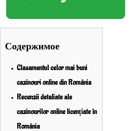
Содержимое
Clasamentul celor mai buni
cazinouri online din România
Recenzii detaliate ale
cazinourilor online licențiate în
România