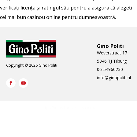
verificați licența și ratingul său pentru a asigura că alegeți
cel mai bun cazinou online pentru dumneavoastră.
Gino Politi
Weverstraat 17
5046 TJ Tilburg
Copyright © 2026 Gino Politi
06-54960230
info@ginopoliti.nl
https://tricks-for-success.co.uk/