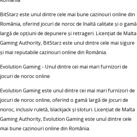
România
BitStarz este unul dintre cele mai bune cazinouri online din
România, oferind jocuri de noroc de înaltă calitate și o gamă
largă de opțiuni de depunere și retrageri. Licențiat de Malta
Gaming Authority, BitStarz este unul dintre cele mai sigure
și mai reputabile cazinouri online din România.
Evolution Gaming - Unul dintre cei mai mari furnizori de
jocuri de noroc online
Evolution Gaming este unul dintre cei mai mari furnizori de
jocuri de noroc online, oferind o gamă largă de jocuri de
noroc, inclusiv ruletă, blackjack și sloturi. Licențiat de Malta
Gaming Authority, Evolution Gaming este unul dintre cele
mai bune cazinouri online din România.