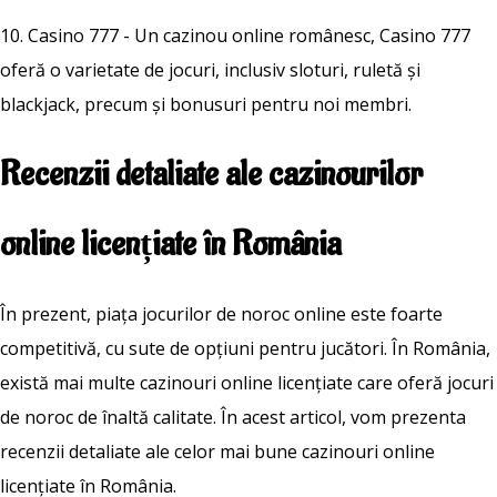
10. Casino 777 - Un cazinou online românesc, Casino 777
oferă o varietate de jocuri, inclusiv sloturi, ruletă și
blackjack, precum și bonusuri pentru noi membri.
Recenzii detaliate ale cazinourilor
online licențiate în România
În prezent, piața jocurilor de noroc online este foarte
competitivă, cu sute de opțiuni pentru jucători. În România,
există mai multe cazinouri online licențiate care oferă jocuri
de noroc de înaltă calitate. În acest articol, vom prezenta
recenzii detaliate ale celor mai bune cazinouri online
licențiate în România.