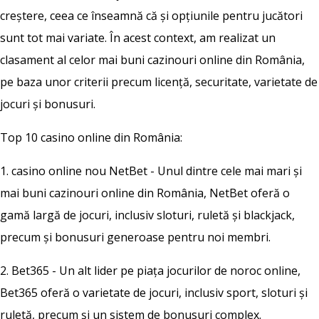
creștere, ceea ce înseamnă că și opțiunile pentru jucători
sunt tot mai variate. În acest context, am realizat un
clasament al celor mai buni cazinouri online din România,
pe baza unor criterii precum licență, securitate, varietate de
jocuri și bonusuri.
Top 10 casino online din România:
1.
casino online nou
NetBet - Unul dintre cele mai mari și
mai buni cazinouri online din România, NetBet oferă o
gamă largă de jocuri, inclusiv sloturi, ruletă și blackjack,
precum și bonusuri generoase pentru noi membri.
2. Bet365 - Un alt lider pe piața jocurilor de noroc online,
Bet365 oferă o varietate de jocuri, inclusiv sport, sloturi și
ruletă, precum și un sistem de bonusuri complex.