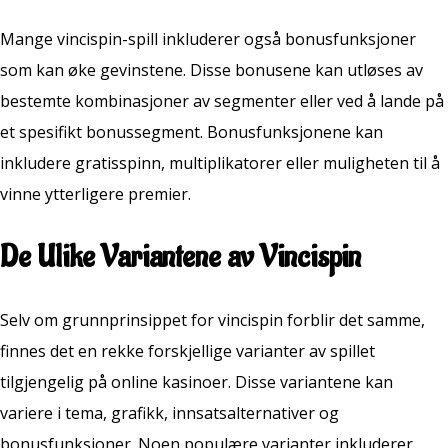
Mange vincispin-spill inkluderer også bonusfunksjoner
som kan øke gevinstene. Disse bonusene kan utløses av
bestemte kombinasjoner av segmenter eller ved å lande på
et spesifikt bonussegment. Bonusfunksjonene kan
inkludere gratisspinn, multiplikatorer eller muligheten til å
vinne ytterligere premier.
De Ulike Variantene av Vincispin
Selv om grunnprinsippet for vincispin forblir det samme,
finnes det en rekke forskjellige varianter av spillet
tilgjengelig på online kasinoer. Disse variantene kan
variere i tema, grafikk, innsatsalternativer og
bonusfunksjoner. Noen populære varianter inkluderer