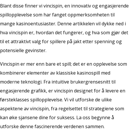
Blant disse finner vi
vincispin
, en innovativ og engasjerende
spillopplevelse som har fanget oppmerksomheten til
mange kasinoentusiaster. Denne artikkelen vil dykke ned i
hva vincispin er, hvordan det fungerer, og hva som gjør det
til et attraktivt valg for spillere på jakt etter spenning og
potensielle gevinster.
Vincispin er mer enn bare et spill; det er en opplevelse som
kombinerer elementer av klassiske kasinospill med
moderne teknologi. Fra intuitive brukergrensesnitt til
engasjerende grafikk, er vincispin designet for å levere en
førsteklasses spillopplevelse. Vi vil utforske de ulike
aspektene av vincispin, fra regelsettet til strategiene som
kan øke sjansene dine for suksess. La oss begynne å
utforske denne fascinerende verdenen sammen.