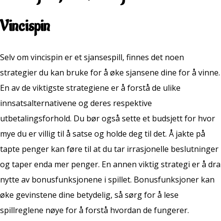
Vincispin
Selv om vincispin er et sjansespill, finnes det noen
strategier du kan bruke for å øke sjansene dine for å vinne.
En av de viktigste strategiene er å forstå de ulike
innsatsalternativene og deres respektive
utbetalingsforhold. Du bør også sette et budsjett for hvor
mye du er villig til å satse og holde deg til det. Å jakte på
tapte penger kan føre til at du tar irrasjonelle beslutninger
og taper enda mer penger. En annen viktig strategi er å dra
nytte av bonusfunksjonene i spillet. Bonusfunksjoner kan
øke gevinstene dine betydelig, så sørg for å lese
spillreglene nøye for å forstå hvordan de fungerer.