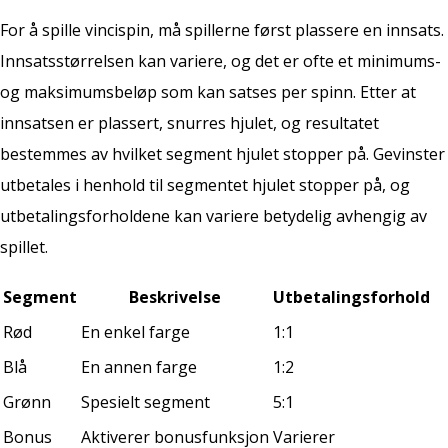
For å spille vincispin, må spillerne først plassere en innsats.
Innsatsstørrelsen kan variere, og det er ofte et minimums-
og maksimumsbeløp som kan satses per spinn. Etter at
innsatsen er plassert, snurres hjulet, og resultatet
bestemmes av hvilket segment hjulet stopper på. Gevinster
utbetales i henhold til segmentet hjulet stopper på, og
utbetalingsforholdene kan variere betydelig avhengig av
spillet.
Segment
Beskrivelse
Utbetalingsforhold
Rød
En enkel farge
1:1
Blå
En annen farge
1:2
Grønn
Spesielt segment
5:1
Bonus
Aktiverer bonusfunksjon
Varierer