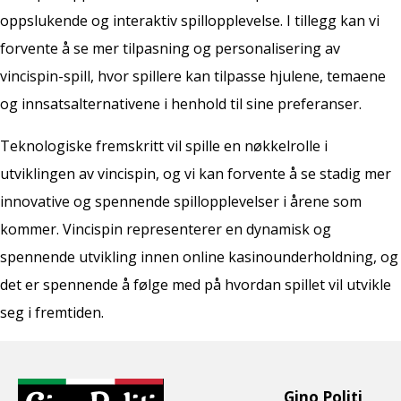
oppslukende og interaktiv spillopplevelse. I tillegg kan vi
forvente å se mer tilpasning og personalisering av
vincispin-spill, hvor spillere kan tilpasse hjulene, temaene
og innsatsalternativene i henhold til sine preferanser.
Teknologiske fremskritt vil spille en nøkkelrolle i
utviklingen av vincispin, og vi kan forvente å se stadig mer
innovative og spennende spillopplevelser i årene som
kommer. Vincispin representerer en dynamisk og
spennende utvikling innen online kasinounderholdning, og
det er spennende å følge med på hvordan spillet vil utvikle
seg i fremtiden.
Gino Politi